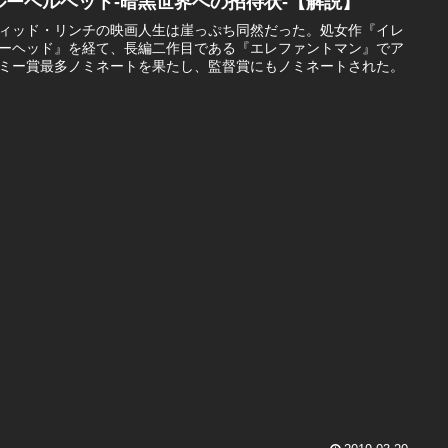
ルーベルベット-暗黒世界への招待状-【解説】
ィッド・リンチの映画人生は崖っぷち同然だった。処女作『イレ
ーヘッド』を経て、長編二作目である『エレファントマン』でア
ミー賞最多ノミネートを果たし、監督賞にもノミネートされた。