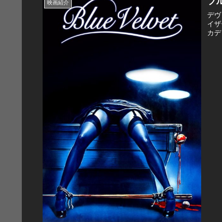
ブ
映画紹介
デヴ
イザ
カデ